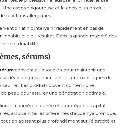
tentes, le professionnel adapte la formule, le site
e. Une asepsie rigoureuse et le choix d’un produit
de réactions allergiques.
ntervention afin d’intervenir rapidement en cas de
 inhabituelle du résultat. Dans la grande majorité des
nesse et durabilité.
rèmes, sérums)
sérum
convient au quotidien pour maintenir une
st idéale en prévention, dès les premiers signes de
 cabinet. Les produits doivent contenir une
e de peau pour assurer une pénétration optimale.
orer la barrière cutanée et à protéger le capital
res, associant tailles différentes d’acide hyaluronique,
tout en agissant plus profondément sur l’élasticité et