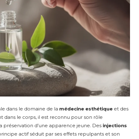
le dans le domaine de la
médecine esthétique
et des
t dans le corps, il est reconnu pour son rôle
la préservation d’une apparence jeune. Des
injections
principe actif séduit par ses effets repulpants et son