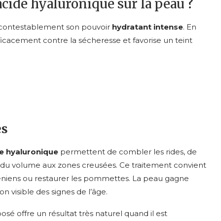
’acide hyaluronique sur la peau ?
ncontestablement son pouvoir
hydratant intense
. En
fficacement contre la sécheresse et favorise un teint
es
de hyaluronique
permettent de combler les rides, de
r du volume aux zones creusées. Ce traitement convient
géniens ou restaurer les pommettes. La peau gagne
 visible des signes de l’âge.
é offre un résultat très naturel quand il est