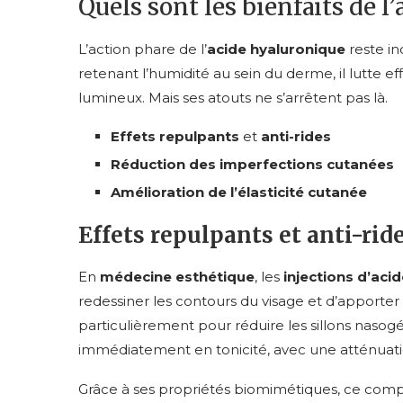
Quels sont les bienfaits de l
L’action phare de l’
acide hyaluronique
reste i
retenant l’humidité au sein du derme, il lutte e
lumineux. Mais ses atouts ne s’arrêtent pas là.
Effets repulpants
et
anti-rides
Réduction des imperfections cutanées
Amélioration de l’élasticité cutanée
Effets repulpants et anti-rid
En
médecine esthétique
, les
injections d’aci
redessiner les contours du visage et d’apporte
particulièrement pour réduire les sillons naso
immédiatement en tonicité, avec une atténuation
Grâce à ses propriétés biomimétiques, ce compos