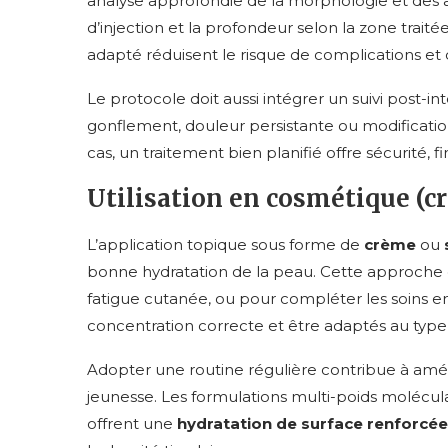
analyse approfondie de la morphologie et des at
d’injection et la profondeur selon la zone traité
adapté réduisent le risque de complications et 
Le protocole doit aussi intégrer un suivi post-i
gonflement, douleur persistante ou modification
cas, un traitement bien planifié offre sécurité, fi
Utilisation en cosmétique (c
L’application topique sous forme de
crème
ou
bonne hydratation de la peau. Cette approche e
fatigue cutanée, ou pour compléter les soins en
concentration correcte et être adaptés au typ
Adopter une routine régulière contribue à améli
jeunesse. Les formulations multi-poids moléculai
offrent une
hydratation de surface renforcée