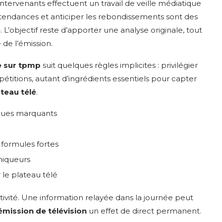
s intervenants effectuent un travail de veille médiatique
s tendances et anticiper les rebondissements sont des
e
. L’objectif reste d’apporter une analyse originale, tout
de l’émission.
e sur tpmp
suit quelques règles implicites : privilégier
pétitions, autant d’ingrédients essentiels pour capter
ateau télé
.
ques marquants
 formules fortes
niqueurs
le plateau télé
tivité. Une information relayée dans la journée peut
émission de télévision
un effet de direct permanent.