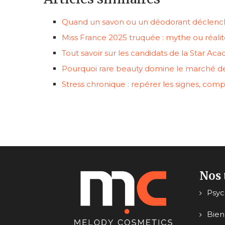
Quand un savon ou un déodorant déclenc
Miss France 2025 truquée : mythe ou réalit
Tout savoir sur les candidats de la Star A
Pourquoi rare beauty domine le marché d
Stress chronique : repérer les signes, com
Nos 
Psy
Bien