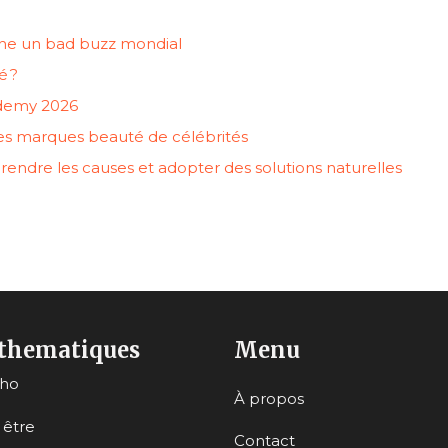
he un bad buzz mondial
é ?
cademy 2026
es marques beauté de célébrités
prendre les causes et adopter des solutions naturelles
thematiques
Menu
cho
À propos
 être
Contact