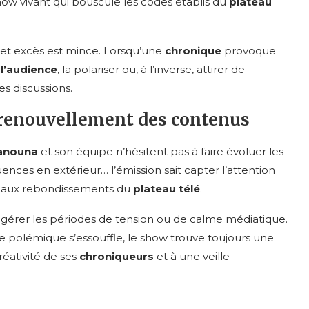
show vivant qui bouscule les codes établis du
plateau
t et excès est mince. Lorsqu’une
chronique
provoque
r
l’audience
, la polariser ou, à l’inverse, attirer de
es discussions.
e renouvellement des contenus
Hanouna
et son équipe n’hésitent pas à faire évoluer les
uences en extérieur… l’émission sait capter l’attention
é aux rebondissements du
plateau télé
.
érer les périodes de tension ou de calme médiatique.
ne polémique s’essouffle, le show trouve toujours une
réativité de ses
chroniqueurs
et à une veille