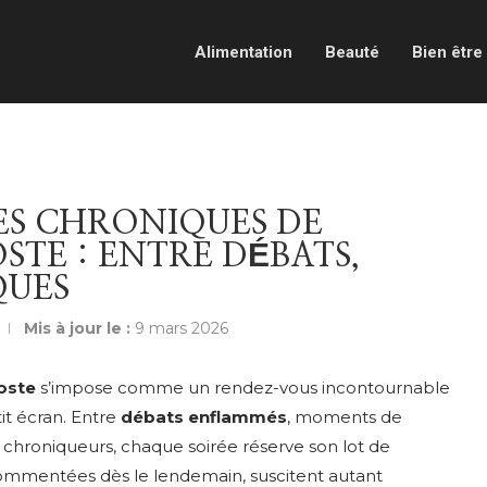
Alimentation
Beauté
Bien être
DES CHRONIQUES DE
STE : ENTRE DÉBATS,
QUES
Mis à jour le :
9 mars 2026
oste
s’impose comme un rendez-vous incontournable
tit écran. Entre
débats enflammés
, moments de
 chroniqueurs, chaque soirée réserve son lot de
commentées dès le lendemain, suscitent autant