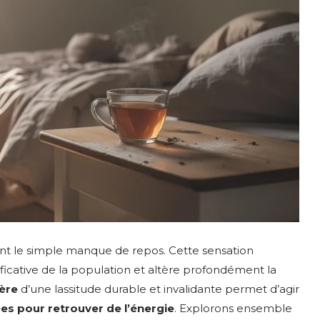
 le simple manque de repos. Cette sensation
ficative de la population et altère profondément la
ère
d’une lassitude durable et invalidante permet d’agir
es pour retrouver de l’énergie
. Explorons ensemble