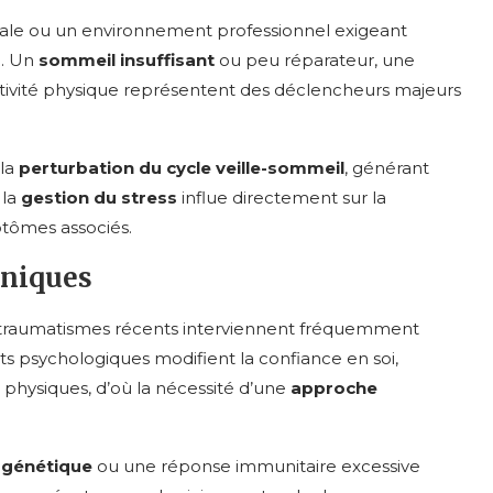
tale ou un environnement professionnel exigeant
e. Un
sommeil insuffisant
ou peu réparateur, une
tivité physique représentent des déclencheurs majeurs
 la
perturbation du cycle veille-sommeil
, générant
 la
gestion du stress
influe directement sur la
ptômes associés.
oniques
ns traumatismes récents interviennent fréquemment
ats psychologiques modifient la confiance en soi,
s physiques, d’où la nécessité d’une
approche
 génétique
ou une réponse immunitaire excessive