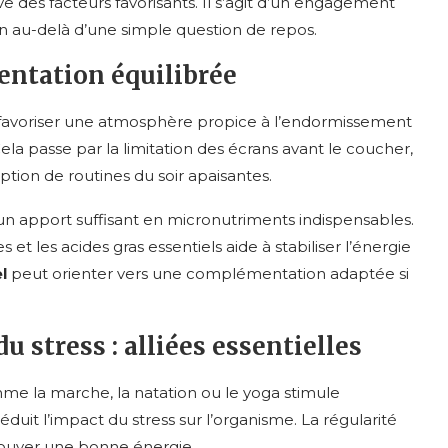
ve des facteurs favorisants. Il s’agit d’un engagement
en au-delà d’une simple question de repos.
mentation équilibrée
favoriser une atmosphère propice à l’endormissement
Cela passe par la limitation des écrans avant le coucher,
ption de routines du soir apaisantes.
un apport suffisant en micronutriments indispensables.
s et les acides gras essentiels aide à stabiliser l’énergie
l
peut orienter vers une complémentation adaptée si
u stress : alliées essentielles
e la marche, la natation ou le yoga stimule
uit l’impact du stress sur l’organisme. La régularité
trouver une bonne énergie.