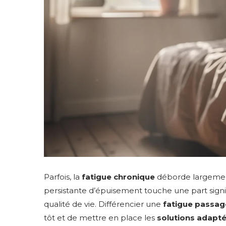
Parfois, la
fatigue chronique
déborde largement
persistante d’épuisement touche une part signi
qualité de vie. Différencier une
fatigue passag
tôt et de mettre en place les
solutions adapté