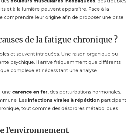
e des
douleurs musculaires inexpliquées
, des troubles
its et à la lumière peuvent apparaître. Face à la
re de comprendre leur origine afin de proposer une prise
causes de la fatigue chronique ?
ples et souvent intriquées. Une raison organique ou
nte psychique. Il arrive fréquemment que différents
ogique complexe et nécessitant une analyse
ve une
carence en fer
, des perturbations hormonales,
-immune. Les
infections virales à répétition
participent
hronique, tout comme des désordres métaboliques
de l’environnement