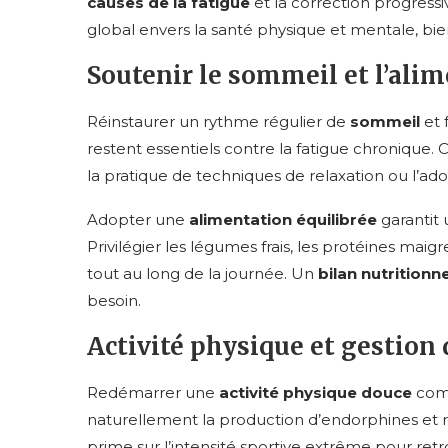
causes de la fatigue
et la correction progressi
global envers la santé physique et mentale, bi
Soutenir le sommeil et l’ali
Réinstaurer un rythme régulier de
sommeil
et 
restent essentiels contre la fatigue chronique. 
la pratique de techniques de relaxation ou l’ado
Adopter une
alimentation équilibrée
garantit 
Privilégier les légumes frais, les protéines maigre
tout au long de la journée. Un
bilan nutritionne
besoin.
Activité physique et gestion d
Redémarrer une
activité physique douce
comm
naturellement la production d’endorphines et réd
prime sur l’intensité sportive extrême pour re