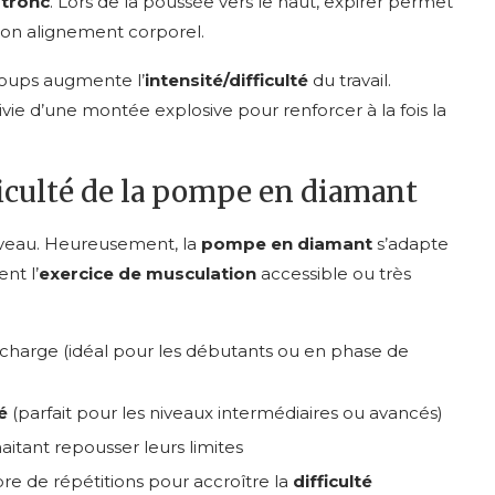
e
tronc
. Lors de la poussée vers le haut, expirer permet
 bon alignement corporel.
oups augmente l’
intensité/difficulté
du travail.
vie d’une montée explosive pour renforcer à la fois la
ficulté de la pompe en diamant
eau. Heureusement, la
pompe en diamant
s’adapte
nt l’
exercice de musculation
accessible ou très
charge (idéal pour les débutants ou en phase de
é
(parfait pour les niveaux intermédiaires ou avancés)
aitant repousser leurs limites
bre de répétitions pour accroître la
difficulté