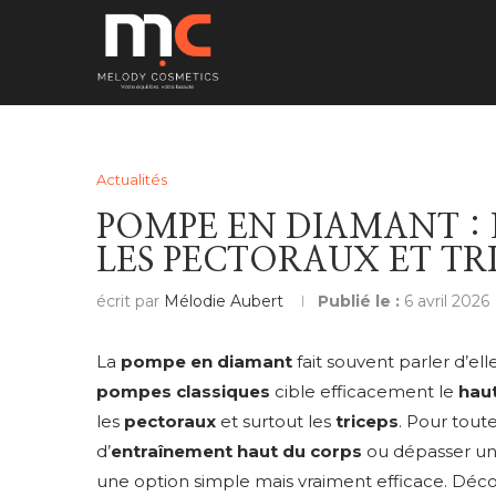
Actualités
POMPE EN DIAMANT : 
LES PECTORAUX ET TR
écrit par
Mélodie Aubert
Publié le :
6 avril 2026
La
pompe en diamant
fait souvent parler d’ell
pompes classiques
cible efficacement le
hau
les
pectoraux
et surtout les
triceps
. Pour tout
d’
entraînement haut du corps
ou dépasser un
une option simple mais vraiment efficace. D