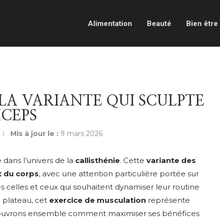
Alimentation
Beauté
Bien être
LA VARIANTE QUI SCULPTE
ICEPS
Mis à jour le :
9 mars 2026
e dans l’univers de la
callisthénie
. Cette
variante des
t du corps
, avec une attention particulière portée sur
es celles et ceux qui souhaitent dynamiser leur routine
 plateau, cet
exercice de musculation
représente
écouvrons ensemble comment maximiser ses bénéfices