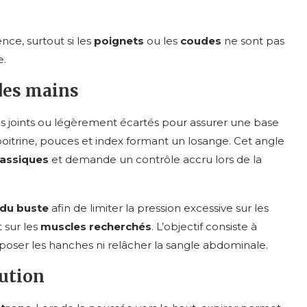
ce, surtout si les
poignets
ou les
coudes
ne sont pas
e.
des mains
s joints ou légèrement écartés pour assurer une base
poitrine, pouces et index formant un losange. Cet angle
assiques
et demande un contrôle accru lors de la
du buste
afin de limiter la pression excessive sur les
t sur les
muscles recherchés
. L’objectif consiste à
 poser les hanches ni relâcher la sangle abdominale.
cution