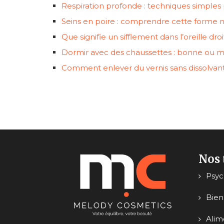
Respiration profonde : techniques simples p
Seins en poire : comprendre cette forme nat
Que signifie un sifflement dans l’oreille droi
Dormir avec des chaussettes : bonne ou ma
Comment enlever du vernis sans dissolvant 
Nos 
Psy
Bien
Alim