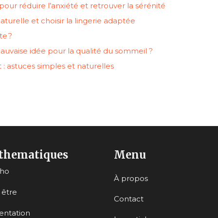
our réduire l’anxiété et retrouver la sérénité
urelle et choisir la lingerie adaptée
te ?
uvaise idée pour la qualité du sommeil ?
: astuces simples et naturelles
thematiques
Menu
cho
À propos
 être
Contact
entation