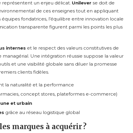
té représentent un enjeu délicat.
Unilever
se doit de
environnemental de ces enseignes tout en appliquant
 équipes fondatrices, l’équilibre entre innovation locale
ication transparente figurent parmi les points les plus
us internes
et le respect des valeurs constitutives de
re managérial. Une intégration réussie suppose la valeur
ils et une visibilité globale sans diluer la promesse
emiers clients fidèles.
nt la naturalité et la performance
rmacies, concept stores, plateformes e-commerce)
eune et urbain
es
grâce au réseau logistique global
les marques à acquérir ?