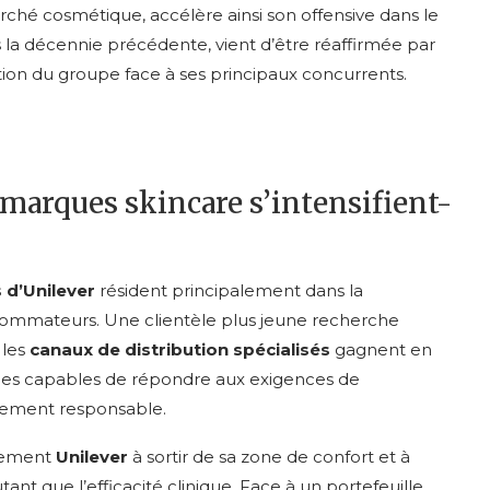
arché cosmétique, accélère ainsi son offensive dans le
la décennie précédente, vient d’être réaffirmée par
ition du groupe face à ses principaux concurrents.
 marques skincare s’intensifient-
 d’Unilever
résident principalement dans la
sommateurs. Une clientèle plus jeune recherche
e les
canaux de distribution spécialisés
gagnent en
es capables de répondre aux exigences de
agement responsable.
alement
Unilever
à sortir de sa zone de confort et à
nt que l’efficacité clinique. Face à un portefeuille