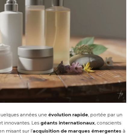
quelques années une
évolution rapide
, portée par un
t innovantes. Les
géants internationaux
, conscients
n misant sur l’
acquisition de marques émergentes
à